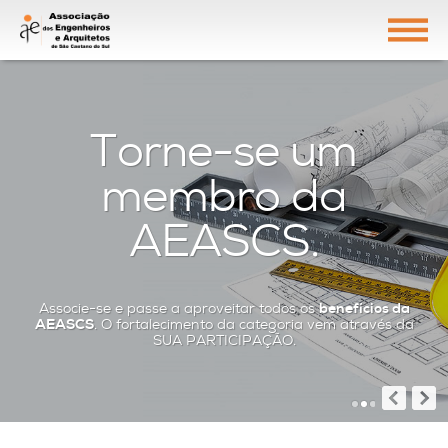
Torne-se um
membro da
AEASCS.
Associe-se e passe a aproveitar todos os
benefícios da
AEASCS
. O fortalecimento da categoria vem através da
SUA PARTICIPAÇÃO.